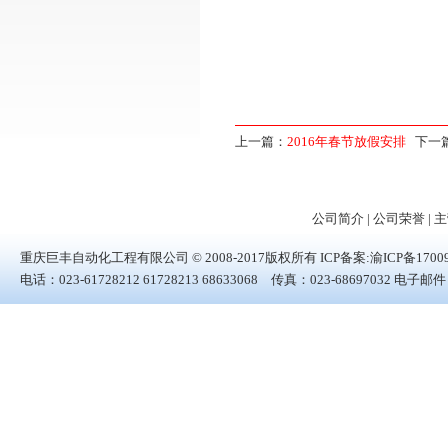
重庆巨
2
上一篇：
2016年春节放假安排
下一
公司简介
|
公司荣誉
|
主
重庆巨丰自动化工程有限公司 © 2008-2017版权所有 ICP备案:
渝ICP备1700
电话：023-61728212 61728213 68633068 传真：023-6869703