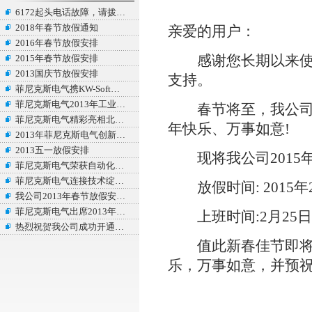
6172起头电话故障，请拨…
2018年春节放假通知
亲爱的用户：
2016年春节放假安排
感谢您长期以来使用
2015年春节放假安排
2013国庆节放假安排
支持。
菲尼克斯电气携KW-Soft…
菲尼克斯电气2013年工业…
春节将至，我公司全
菲尼克斯电气精彩亮相北…
年快乐、万事如意!
2013年菲尼克斯电气创新…
2013五一放假安排
现将我公司2015
菲尼克斯电气荣获自动化…
菲尼克斯电气连接技术绽…
放假时间: 2015年2月
我公司2013年春节放假安…
菲尼克斯电气出席2013年…
上班时间:2月25日
热烈祝贺我公司成功开通…
值此新春佳节即将到
乐，万事如意，并预祝