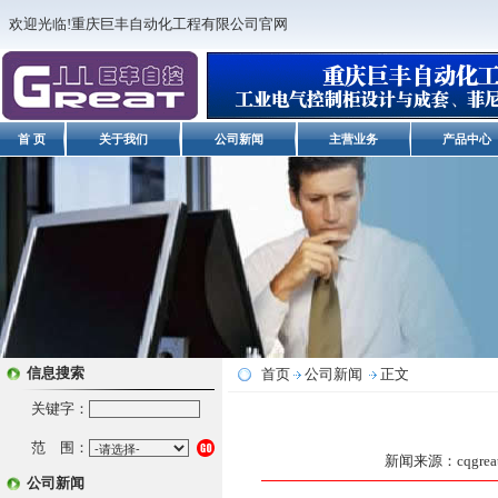
欢迎光临!重庆巨丰自动化工程有限公司官网
首 页
关于我们
公司新闻
主营业务
产品中心
信息搜索
首页
公司新闻
正文
关键字：
范 围：
新闻来源：cqgrea
公司新闻